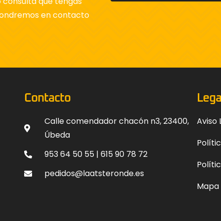
o consulta que tengas
 pondremos en contacto
Contacto
Lega
Calle comendador chacón n3, 23400,
Aviso 
Úbeda
Políti
953 64 50 55 | 615 90 78 72
Políti
pedidos@laatsteronde.es
Mapa d