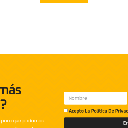
 más
n?
Acepto La
Política De Priva
co para que podamos
En