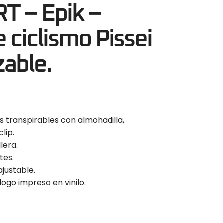
T – Epik –
 ciclismo Pissei
zable.
os transpirables con almohadilla,
lip.
lera.
tes.
ajustable.
logo impreso en vinilo.