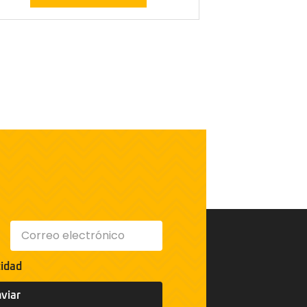
cidad
viar