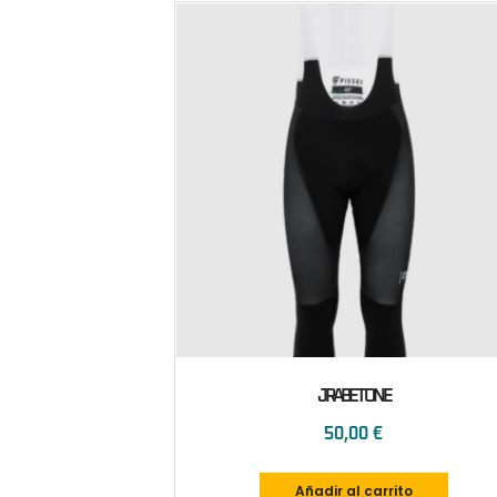
JRABETONE
50,00
€
Añadir al carrito