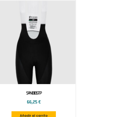
SANBIBSTP
66,25
€
Añadir al carrito