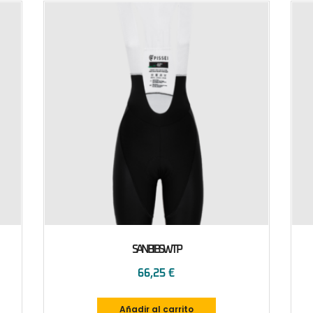
SANBIBSWTP
66,25
€
Añadir al carrito