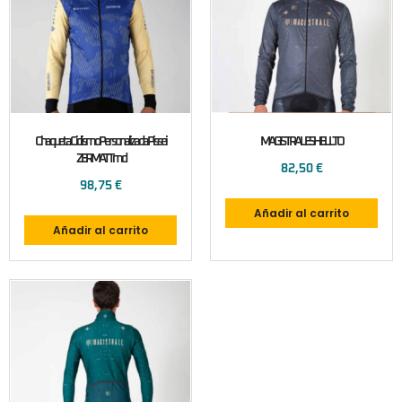
Chaqueta Ciclismo Personalizada Pissei
MAGISTRALESHELLTO
ZERMATTmd
82,50
€
98,75
€
Añadir al carrito
Añadir al carrito